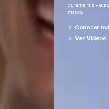
durante tus vacac
marzo.
Conocer m
Ver Videos