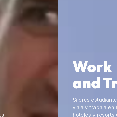
Work
and T
Si eres estudiante 
viaja y trabaja en
os.
hoteles y resorts