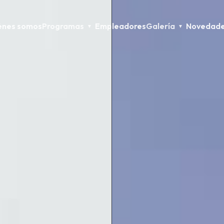
énes somos
Programas
Empleadores
Galería
Novedad
▼
▼